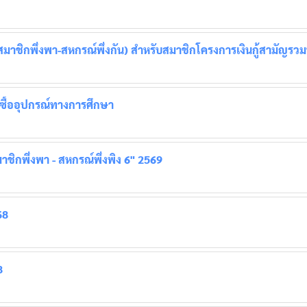
มาชิกพึ่งพา-สหกรณ์พึ่งกัน) สำหรับสมาชิกโครงการเงินกู้สามัญรวมห
อซื้ออุปกรณ์ทางการศึกษา
ชิกพึ่งพา - สหกรณ์พึ่งพิง 6" 2569
68
8