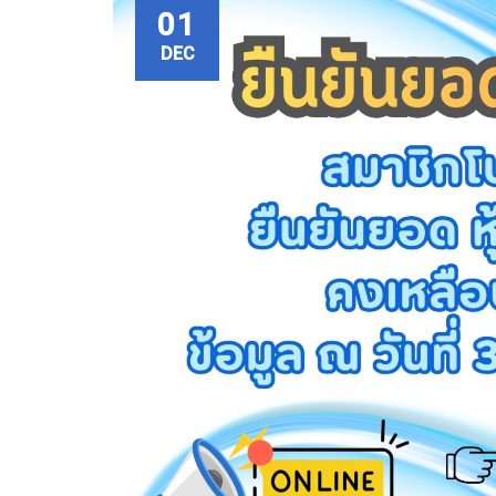
01
DEC