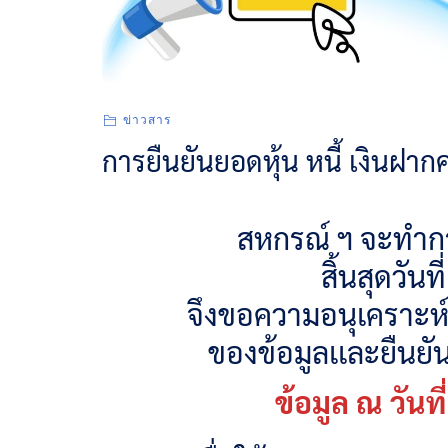
ข่าวสาร
การยืนยันยอดหุ้น หนี้ เงินฝา
สหกรณ์ ฯ จะทำก
สิ้นสุดวัน
จึงขอความอนุเคราะห
ของข้อมูลเเละยืนยัน
ข้อมูล ณ วัน